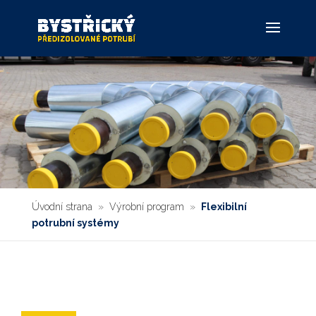
Úvodní strana
»
Výrobní program
»
Flexibilní
potrubní systémy