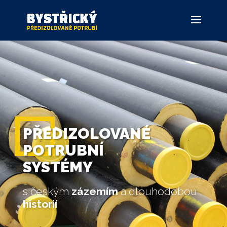
PŘEDIZOLOVANÉ
POTRUBNÍ
SYSTÉMY
s českým
zázemím
a dlouhodobou
historií