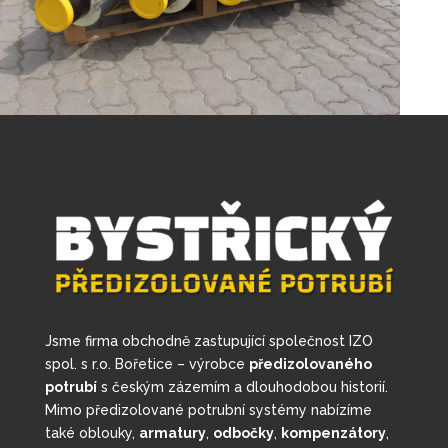
Jsme firma obchodně zastupující společnost IZO
spol. s r.o. Bořetice – výrobce
předizolovaného
potrubí
s českým zázemím a dlouhodobou historií.
Mimo předizolované potrubní systémy nabízíme
také oblouky,
armatury
,
odbočky
,
kompenzátory
,