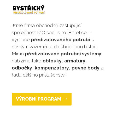
Jsme firma obchodně zastupující
společnost IZO spol. s r.o. Bořetice –
výrobce
předizolovaného potrubí
s
českým zázemím a dlouhodobou historií.
Mimo
předizolované potrubní systémy
nabízíme také
oblouky
,
armatury
,
odbočky
,
kompenzátory
,
pevné body
a
řadu dalšího příslušenství.
VÝROBNÍ PROGRAM