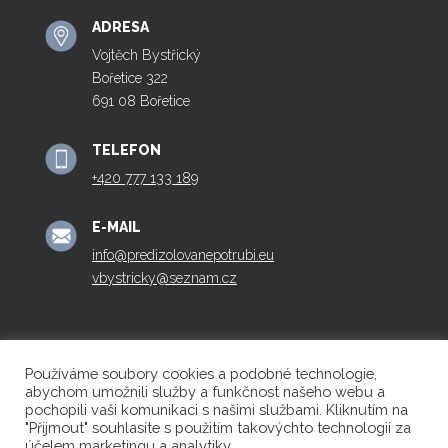
ADRESA
Vojtěch Bystřický
Bořetice 322
691 08 Bořetice
TELEFON
+420 777 133 189
E-MAIL
info@predizolovanepotrubi.eu
vbystricky@seznam.cz
Používáme soubory cookies a podobné technologie,
© 2022 Předizolovanépotrubí.eu | Tvorba webových
abychom umožnili služby a funkčnost našeho webu a
pochopili vaši komunikaci s našimi službami. Kliknutím na
stránek:
NET boost
"Přijmout" souhlasíte s použitím takovýchto technologií za
účelem marketingu a analytiky.